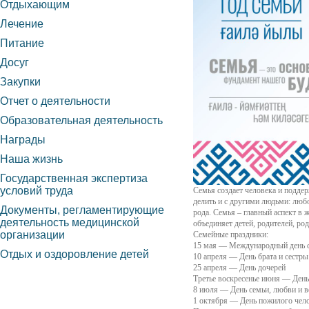
Отдыхающим
Лечение
Питание
Досуг
Закупки
Отчет о деятельности
Образовательная деятельность
Награды
Наша жизнь
Государственная экспертиза
условий труда
Семья создает человека и поддер
делить и с другими людьми: любо
Документы, регламентирующие
рода. Семья – главный аспект в 
деятельность медицинской
объединяет детей, родителей, ро
организации
Семейные праздники:
15 мая — Международный день с
Отдых и оздоровление детей
10 апреля — День брата и сестры
25 апреля — День дочерей
Третье воскресенье июня — День
8 июля — День семьи, любви и в
1 октября — День пожилого чел