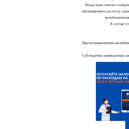
Когда банк считает совер
заблокировать доступ к сер
возобновления
В случае ут
При возникновении малейши
Соблюдение приведенных ме