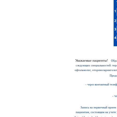
Уважаемые пациенты!
Обраща
следующих специальностей: тера
офтальмолог, оториноларинголог
Предо
- через контактный тел
- ч
Запись на первичный прием к сп
пациентам, состоящим на учете 