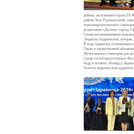
района, заслуженного врача РБ Ф
района Зили Рахимкуловой, главн
психоневрологического санатория
родителями «Дуслык» города Уф
Своим воспоминаниями поделилас
Людмила Андриевских, которая 3
В ходе торжества отличившиеся 
Также в торжественной обстано
Мечетлинского санатория для де
Среди гостей присутствовал Фаз
бодр и активен. Леонард Сайдах
Хочется выразить благодарность 