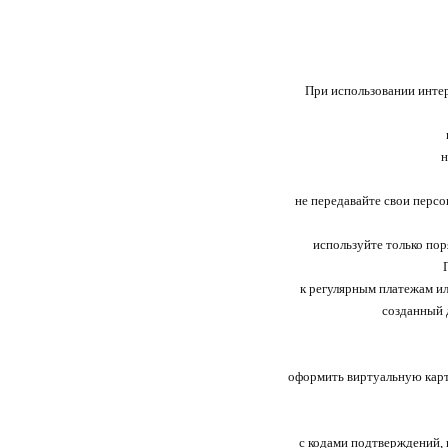
При использовании интерн
н
не передавайте свои персо
используйте только по
к регулярным платежам ил
созданный 
оформить виртуальную карт
с кодами подтверждений, 