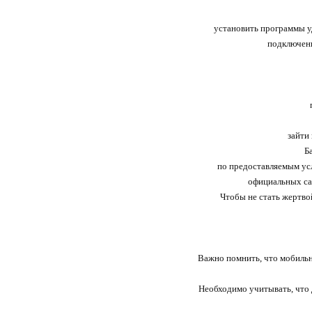
установить программы у
подключени
зайти
Б
по предоставляемым усл
официальных са
Чтобы не стать жертво
Важно помнить, что мобильн
Необходимо учитывать, что 