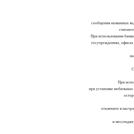
сообщения названных код
считают
При использовании банко
госучреждениях, офисах 
на
С
При испо
при установке мобильных
остор
отключите в настр
и мессендже