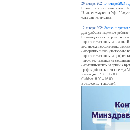
26 января 2024
В январе 2024 го
Совместно с торговой сетью "Пя
"Браслет Амулет" в Уфе. "Амуле
если они потерялись.
12 января 2024
Запись к врачам 
Для удобства пациентов работае
С помощью этого сервиса вы смо
- произвести запись на плановый
постановка персональных данных
- оформить вызов участкового вр
- произвести запись на профилак
- произвести запись на вакцинац
- отменить запись на прием к вра
График работы контакт-центра М
Будние дни: 7.30 – 19.00
Суббота: 8.00 – 16.00
Воскресенье: выходной.