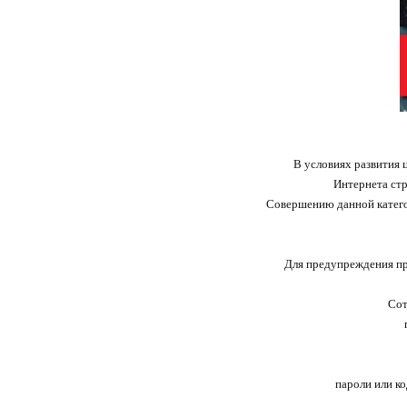
В условиях развития ц
Интернета стр
Совершению данной катего
Для предупреждения п
Сот
пароли или к