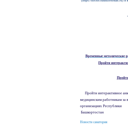
(
https://doctor.bashkortostan.ru
) и
Временные методические р
Пройти интерактив
Пройти
Пройти интерактивное ан
медицинским работникам за 
организациях Республики
Башкортостан
Новости санатория